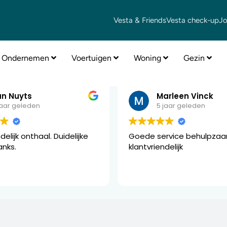
Vesta & Friends
Vesta check-up
J
ies
Ondernemen
Voertuigen
Woning
Gezin
an Nuyts
Marleen Vinck
jaar geleden
5 jaar geleden
delijk onthaal. Duidelijke
Goede service behulpza
anks.
klantvriendelijk