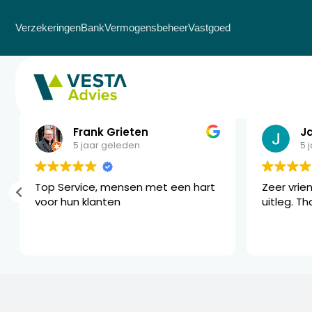
Verzekeringen
Bank
Vermogensbeheer
Vastgoed
Reviews Vesta Adv
Frank Grieten
J
5 jaar geleden
5 
Top Service, mensen met een hart
Zeer vrien
voor hun klanten
uitleg. Th