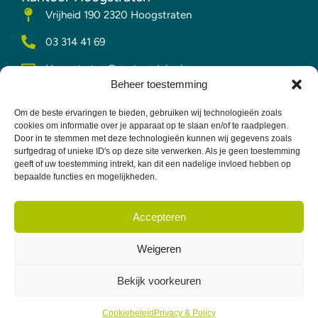
Vrijheid 190 2320 Hoogstraten
03 314 41 69
Hoogstraten@vesta-advies.be
Kantoor Merksplas
Beheer toestemming
Kerkplein 2 bus 1 Merksplas
Om de beste ervaringen te bieden, gebruiken wij technologieën zoals
cookies om informatie over je apparaat op te slaan en/of te raadplegen.
014 63 50 52
Door in te stemmen met deze technologieën kunnen wij gegevens zoals
surfgedrag of unieke ID's op deze site verwerken. Als je geen toestemming
Merksplas@vesta-advies.be
geeft of uw toestemming intrekt, kan dit een nadelige invloed hebben op
bepaalde functies en mogelijkheden.
Vesta Advies ©
Privacy & Policy
Accepteren
2026 Alle rechten
Terms &
voorbehouden.
Conditions
Weigeren
Website door
Wycked Media
Bekijk voorkeuren
Cookiebeleid
Privacy & Policy