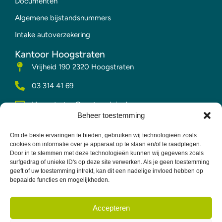
Documenten
Algemene bijstandsnummers
Intake autoverzekering
Kantoor Hoogstraten
Vrijheid 190 2320 Hoogstraten
03 314 41 69
Hoogstraten@vesta-advies.be
Beheer toestemming
Kantoor Merksplas
Kerkplein 2 bus 1 Merksplas
Om de beste ervaringen te bieden, gebruiken wij technologieën zoals
cookies om informatie over je apparaat op te slaan en/of te raadplegen.
014 63 50 52
Door in te stemmen met deze technologieën kunnen wij gegevens zoals
surfgedrag of unieke ID's op deze site verwerken. Als je geen toestemming
Merksplas@vesta-advies.be
geeft of uw toestemming intrekt, kan dit een nadelige invloed hebben op
bepaalde functies en mogelijkheden.
Vesta Advies ©
Privacy & Policy
Accepteren
2026 Alle rechten
Terms &