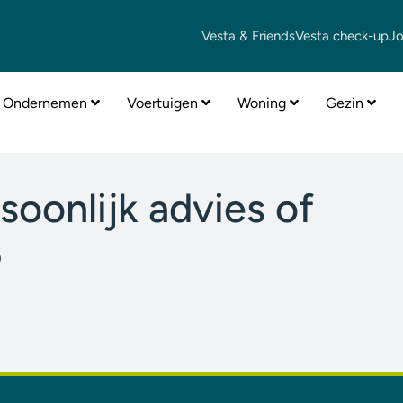
Vesta & Friends
Vesta check-up
J
Ondernemen
Voertuigen
Woning
Gezin
soonlijk advies of
?