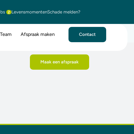
obs
Levensmomenten
Schade melden?
2
Team
Afspraak maken
Contact
Maak een afspraak