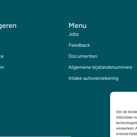
geren
Menu
Jobs
Feedback
te
Documenten
en
Algemene bijstandsnummers
Intake autoverzekering
Om de beste 
informatie o
technologieë
verwerken. A
invloed heb