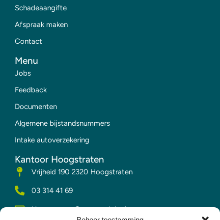
Schadeaangifte
Afspraak maken
Contact
Menu
Jobs
Feedback
Documenten
Algemene bijstandsnummers
Intake autoverzekering
Kantoor Hoogstraten
Vrijheid 190 2320 Hoogstraten
03 314 41 69
Hoogstraten@vesta-advies.be
Beheer toestemming