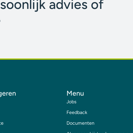
soonlijk advies of
?
geren
Menu
Jobs
Feedback
te
Documenten