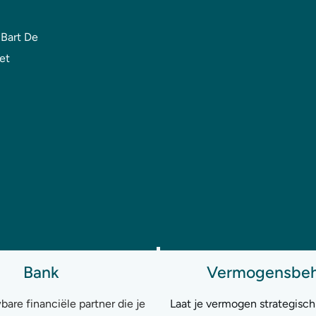
Bart De
et
Bank
Vermogensbeh
are financiële partner die je
Laat je vermogen strategisc