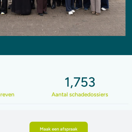
1,753
hreven
Aantal schadedossiers
Maak een afspraak