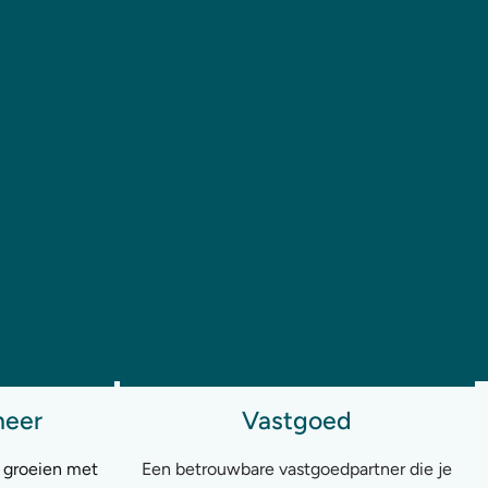
eer
Vastgoed
h groeien met
Een betrouwbare vastgoedpartner die je