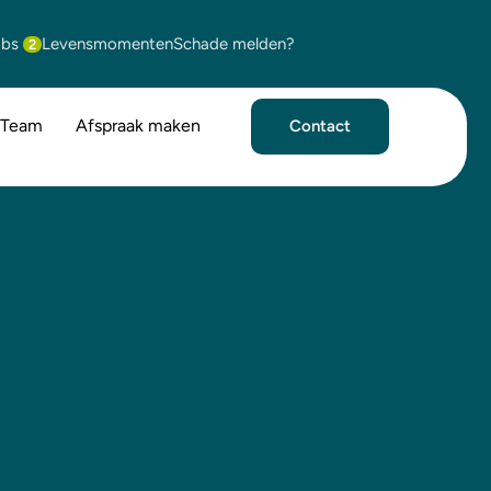
obs
Levensmomenten
Schade melden?
2
Team
Afspraak maken
Contact