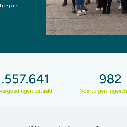
 gesprek.
1.557.641
982
vergoedingen betaald
Voertuigen ingesc